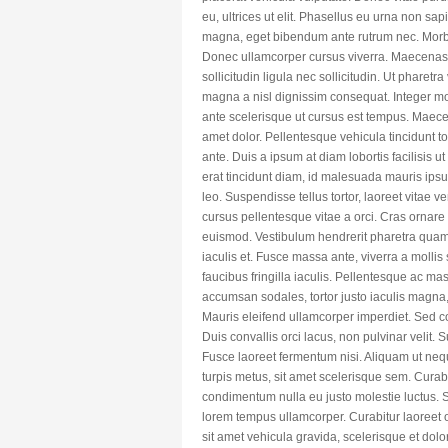
eu, ultrices ut elit. Phasellus eu urna non sa
magna, eget bibendum ante rutrum nec. Morbi 
Donec ullamcorper cursus viverra. Maecenas 
sollicitudin ligula nec sollicitudin. Ut pharetr
magna a nisl dignissim consequat. Integer mo
ante scelerisque ut cursus est tempus. Maecena
amet dolor. Pellentesque vehicula tincidunt t
ante. Duis a ipsum at diam lobortis facilisis 
erat tincidunt diam, id malesuada mauris ipsum
leo. Suspendisse tellus tortor, laoreet vitae v
cursus pellentesque vitae a orci. Cras ornare
euismod. Vestibulum hendrerit pharetra quam 
iaculis et. Fusce massa ante, viverra a mollis
faucibus fringilla iaculis. Pellentesque ac ma
accumsan sodales, tortor justo iaculis magna
Mauris eleifend ullamcorper imperdiet. Sed c
Duis convallis orci lacus, non pulvinar velit. 
Fusce laoreet fermentum nisi. Aliquam ut nequ
turpis metus, sit amet scelerisque sem. Curab
condimentum nulla eu justo molestie luctus. S
lorem tempus ullamcorper. Curabitur laoreet 
sit amet vehicula gravida, scelerisque et dolo