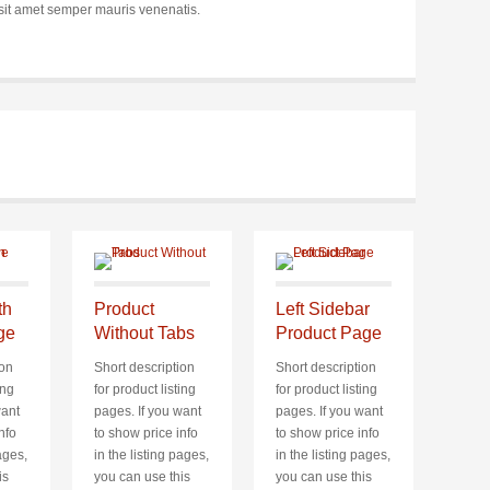
r sit amet semper mauris venenatis.
th
Product
Left Sidebar
ge
Without Tabs
Product Page
ion
Short description
Short description
ing
for product listing
for product listing
want
pages. If you want
pages. If you want
nfo
to show price info
to show price info
ages,
in the listing pages,
in the listing pages,
is
you can use this
you can use this