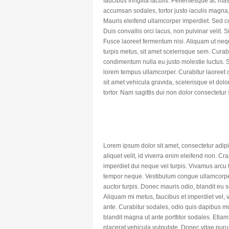
faucibus fringilla iaculis. Pellentesque ac ma
accumsan sodales, tortor justo iaculis magna
Mauris eleifend ullamcorper imperdiet. Sed c
Duis convallis orci lacus, non pulvinar velit. 
Fusce laoreet fermentum nisi. Aliquam ut nequ
turpis metus, sit amet scelerisque sem. Curab
condimentum nulla eu justo molestie luctus. S
lorem tempus ullamcorper. Curabitur laoreet 
sit amet vehicula gravida, scelerisque et dolo
tortor. Nam sagittis dui non dolor consectetu
Lorem ipsum dolor sit amet, consectetur adipi
aliquet velit, id viverra enim eleifend non. Cr
imperdiet dui neque vel turpis. Vivamus arcu t
tempor neque. Vestibulum congue ullamcorper i
auctor turpis. Donec mauris odio, blandit eu
Aliquam mi metus, faucibus et imperdiet vel, v
ante. Curabitur sodales, odio quis dapibus moll
blandit magna ut ante porttitor sodales. Etiam
placerat vehicula vulputate. Donec vitae purus 