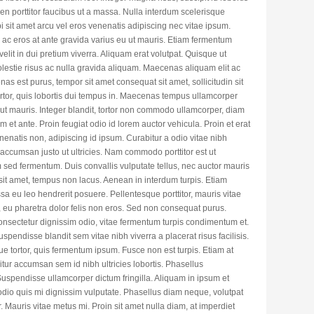
pien porttitor faucibus ut a massa. Nulla interdum scelerisque
sit amet arcu vel eros venenatis adipiscing nec vitae ipsum.
ac eros at ante gravida varius eu ut mauris. Etiam fermentum
a velit in dui pretium viverra. Aliquam erat volutpat. Quisque ut
lestie risus ac nulla gravida aliquam. Maecenas aliquam elit ac
s est purus, tempor sit amet consequat sit amet, sollicitudin sit
ortor, quis lobortis dui tempus in. Maecenas tempus ullamcorper
ut ut mauris. Integer blandit, tortor non commodo ullamcorper, diam
 et ante. Proin feugiat odio id lorem auctor vehicula. Proin et erat
enenatis non, adipiscing id ipsum. Curabitur a odio vitae nibh
 accumsan justo ut ultricies. Nam commodo porttitor est ut
sed fermentum. Duis convallis vulputate tellus, nec auctor mauris
 sit amet, tempus non lacus. Aenean in interdum turpis. Etiam
ssa eu leo hendrerit posuere. Pellentesque porttitor, mauris vitae
, eu pharetra dolor felis non eros. Sed non consequat purus.
onsectetur dignissim odio, vitae fermentum turpis condimentum et.
Suspendisse blandit sem vitae nibh viverra a placerat risus facilisis.
e tortor, quis fermentum ipsum. Fusce non est turpis. Etiam at
itur accumsan sem id nibh ultricies lobortis. Phasellus
uspendisse ullamcorper dictum fringilla. Aliquam in ipsum et
odio quis mi dignissim vulputate. Phasellus diam neque, volutpat
r. Mauris vitae metus mi. Proin sit amet nulla diam, at imperdiet