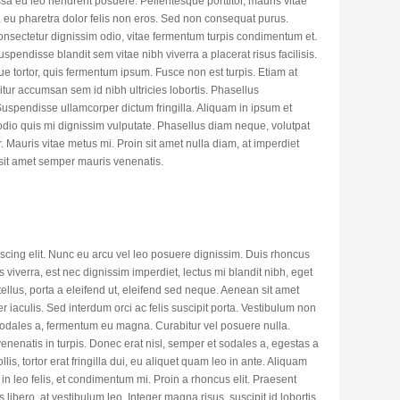
ssa eu leo hendrerit posuere. Pellentesque porttitor, mauris vitae
, eu pharetra dolor felis non eros. Sed non consequat purus.
onsectetur dignissim odio, vitae fermentum turpis condimentum et.
Suspendisse blandit sem vitae nibh viverra a placerat risus facilisis.
e tortor, quis fermentum ipsum. Fusce non est turpis. Etiam at
itur accumsan sem id nibh ultricies lobortis. Phasellus
uspendisse ullamcorper dictum fringilla. Aliquam in ipsum et
odio quis mi dignissim vulputate. Phasellus diam neque, volutpat
r. Mauris vitae metus mi. Proin sit amet nulla diam, at imperdiet
r sit amet semper mauris venenatis.
scing elit. Nunc eu arcu vel leo posuere dignissim. Duis rhoncus
as viverra, est nec dignissim imperdiet, lectus mi blandit nibh, eget
ellus, porta a eleifend ut, eleifend sed neque. Aenean sit amet
aculis. Sed interdum orci ac felis suscipit porta. Vestibulum non
 sodales a, fermentum eu magna. Curabitur vel posuere nulla.
enenatis in turpis. Donec erat nisl, semper et sodales a, egestas a
is, tortor erat fringilla dui, eu aliquet quam leo in ante. Aliquam
 in leo felis, et condimentum mi. Proin a rhoncus elit. Praesent
libero, at vestibulum leo. Integer magna risus, suscipit id lobortis