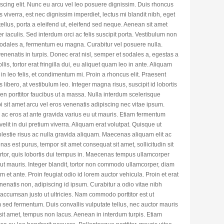
scing elit. Nunc eu arcu vel leo posuere dignissim. Duis rhoncus
as viverra, est nec dignissim imperdiet, lectus mi blandit nibh, eget
ellus, porta a eleifend ut, eleifend sed neque. Aenean sit amet
aculis. Sed interdum orci ac felis suscipit porta. Vestibulum non
 sodales a, fermentum eu magna. Curabitur vel posuere nulla.
enenatis in turpis. Donec erat nisl, semper et sodales a, egestas a
is, tortor erat fringilla dui, eu aliquet quam leo in ante. Aliquam
 in leo felis, et condimentum mi. Proin a rhoncus elit. Praesent
libero, at vestibulum leo. Integer magna risus, suscipit id lobortis
pien porttitor faucibus ut a massa. Nulla interdum scelerisque
sit amet arcu vel eros venenatis adipiscing nec vitae ipsum.
ac eros at ante gravida varius eu ut mauris. Etiam fermentum
a velit in dui pretium viverra. Aliquam erat volutpat. Quisque ut
lestie risus ac nulla gravida aliquam. Maecenas aliquam elit ac
s est purus, tempor sit amet consequat sit amet, sollicitudin sit
ortor, quis lobortis dui tempus in. Maecenas tempus ullamcorper
ut ut mauris. Integer blandit, tortor non commodo ullamcorper, diam
 et ante. Proin feugiat odio id lorem auctor vehicula. Proin et erat
enenatis non, adipiscing id ipsum. Curabitur a odio vitae nibh
 accumsan justo ut ultricies. Nam commodo porttitor est ut
sed fermentum. Duis convallis vulputate tellus, nec auctor mauris
 sit amet, tempus non lacus. Aenean in interdum turpis. Etiam