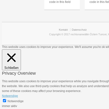
code in this field
code in this fie
Kontakt
Datenschutz
Copyright © 2017 rechtsnanwältin Özlem Tuncer, H
This website uses cookies to improve your experience. We'll assume you're ok with 
Schließen
Privacy Overview
This website uses cookies to improve your experience while you navigate through t
the website. We also use third-party cookies that help us analyze and understand 
some of these cookies may affect your browsing experience.
Notwendige
Notwendige
immer aktiv