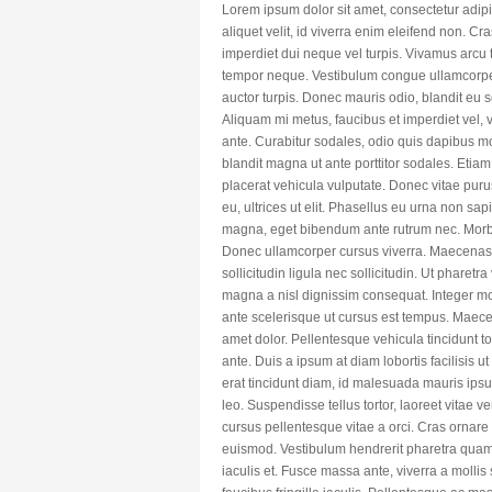
Lorem ipsum dolor sit amet, consectetur adipi
aliquet velit, id viverra enim eleifend non. Cr
imperdiet dui neque vel turpis. Vivamus arcu t
tempor neque. Vestibulum congue ullamcorper i
auctor turpis. Donec mauris odio, blandit eu
Aliquam mi metus, faucibus et imperdiet vel, v
ante. Curabitur sodales, odio quis dapibus moll
blandit magna ut ante porttitor sodales. Etiam
placerat vehicula vulputate. Donec vitae purus 
eu, ultrices ut elit. Phasellus eu urna non sa
magna, eget bibendum ante rutrum nec. Morbi 
Donec ullamcorper cursus viverra. Maecenas 
sollicitudin ligula nec sollicitudin. Ut pharetr
magna a nisl dignissim consequat. Integer mo
ante scelerisque ut cursus est tempus. Maecena
amet dolor. Pellentesque vehicula tincidunt t
ante. Duis a ipsum at diam lobortis facilisis 
erat tincidunt diam, id malesuada mauris ipsum
leo. Suspendisse tellus tortor, laoreet vitae v
cursus pellentesque vitae a orci. Cras ornare
euismod. Vestibulum hendrerit pharetra quam 
iaculis et. Fusce massa ante, viverra a mollis