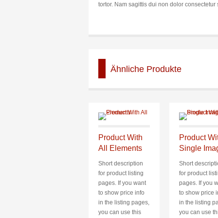
tortor. Nam sagittis dui non dolor consectetu
Ähnliche Produkte
Product With
Product Wi
All Elements
Single Ima
Short description
Short descript
for product listing
for product list
pages. If you want
pages. If you 
to show price info
to show price i
in the listing pages,
in the listing p
you can use this
you can use th