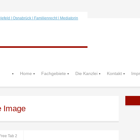
Home
Fachgebiete
Die Kanzlei
Kontakt
Imp
e Image
Free Tab 2