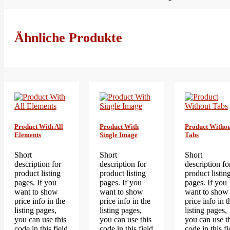
Ähnliche Produkte
Product With All
Product With
Product Withou
Elements
Single Image
Tabs
Short
Short
Short
description for
description for
description fo
product listing
product listing
product listin
pages. If you
pages. If you
pages. If you
want to show
want to show
want to show
price info in the
price info in the
price info in t
listing pages,
listing pages,
listing pages,
you can use this
you can use this
you can use t
code in this field
code in this field
code in this fi